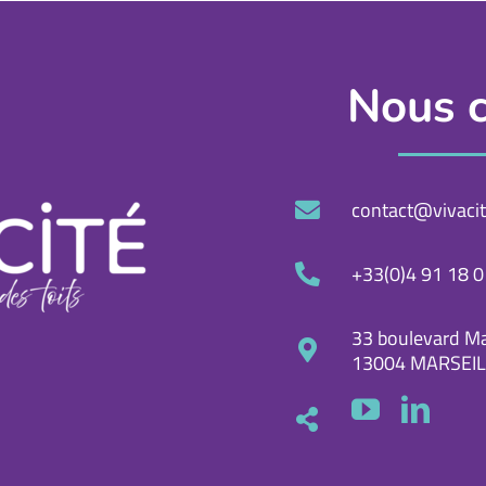
Nous c
contact@vivacit
+33(0)4 91 18 0
33 boulevard Ma
13004 MARSEIL