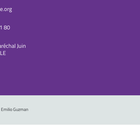
e.org
1 80
réchal Juin
LE
 : Emilio Guzman