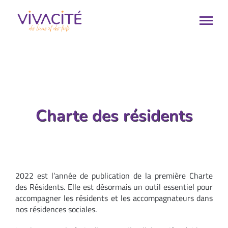
Passer
au
Nav
Nav
contenu
à
à
Nous connaître
Nous connaître
bas
bas
Nos missions
Nos missions
Nos publications
Nos publications
Charte des résidents
Trouver un logement
Trouver un logement
Nous rejoindre
Nous rejoindre
Rechercher:
Rechercher:
2022 est l’année de publication de la première Charte
des Résidents. Elle est désormais un outil essentiel pour
accompagner les résidents et les accompagnateurs dans
nos résidences sociales.