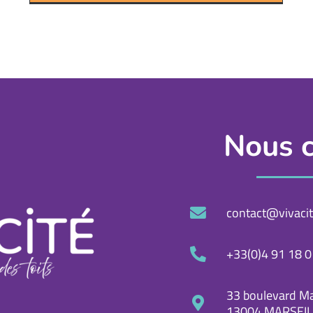
Nous c
contact@vivacit
+33(0)4 91 18 0
33 boulevard Ma
13004 MARSEIL