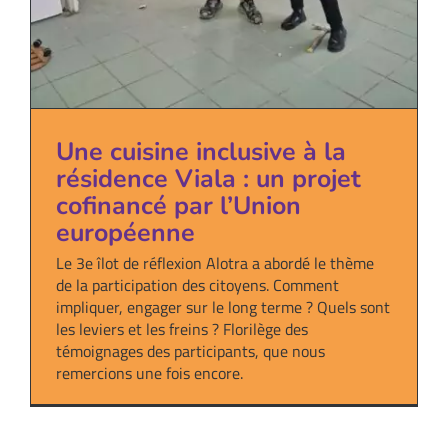
Une cuisine inclusive à la
résidence Viala : un projet
cofinancé par l’Union
européenne
Le 3e îlot de réflexion Alotra a abordé le thème
de la participation des citoyens. Comment
impliquer, engager sur le long terme ? Quels sont
les leviers et les freins ? Florilège des
témoignages des participants, que nous
remercions une fois encore.