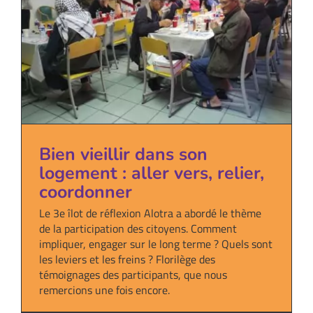
Bien vieillir dans son
logement : aller vers, relier,
coordonner
Le 3e îlot de réflexion Alotra a abordé le thème
de la participation des citoyens. Comment
impliquer, engager sur le long terme ? Quels sont
les leviers et les freins ? Florilège des
témoignages des participants, que nous
remercions une fois encore.